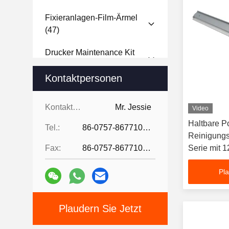
Fixieranlagen-Film-Ärmel
(47)
Drucker Maintenance Kit
(12)
Kontaktpersonen
Kopierer Und Drucker
(18)
Kontaktpersonen:
Mr. Jessie
Video
Entwickler-Einheit
(53)
Haltbare P
Tel.:
86-0757-86771039
Aufnahmenrolle
(79)
Reinigungs
Fax:
86-0757-86771039
Serie mit 
Trommel-Reinigungs-Blatt
Lebensdau
(58)
Pla
Primärverbuchungs-Rolle
(31)
Plaudern Sie Jetzt
Ölauftragspad
(11)