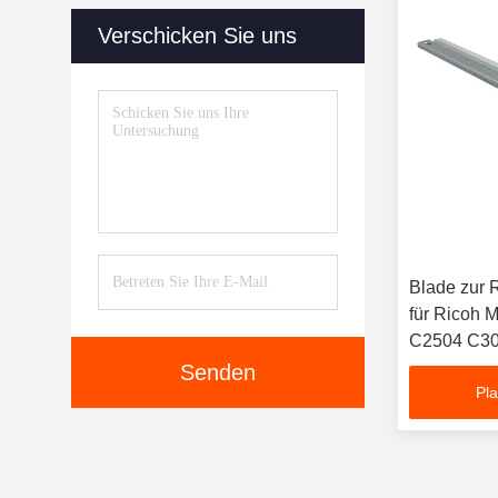
Verschicken Sie uns
Überschüssiger Toner-
Behälter
(26)
Blade zur 
für Ricoh
C2504 C30
C4503 C55
Senden
Pla
C6004