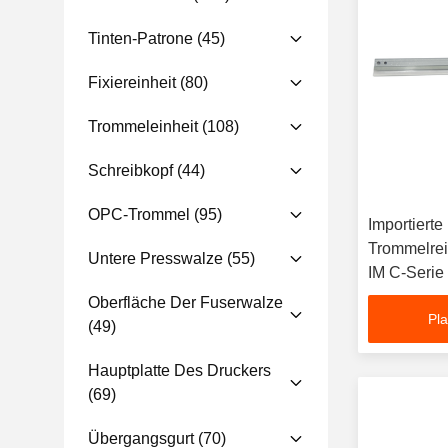
Tinten-Patrone
(45)
Fixiereinheit
(80)
Trommeleinheit
(108)
Schreibkopf
(44)
OPC-Trommel
(95)
Importierte
Trommelrei
Untere Presswalze
(55)
IM C-Serie 
Seiten Aus
Oberfläche Der Fuserwalze
Pla
(49)
Hauptplatte Des Druckers
(69)
Übergangsgurt
(70)