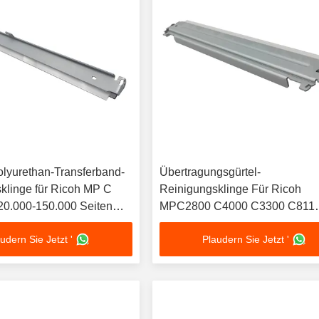
olyurethan-Transferband-
Übertragungsgürtel-
klinge für Ricoh MP C
Reinigungsklinge Für Ricoh
120.000-150.000 Seiten
MPC2800 C4000 C3300 C811
er
C2800 C5000 Farblaser-
udern Sie Jetzt '
Plaudern Sie Jetzt '
Multifunktionsdrucker