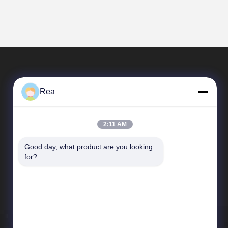
Rea
2:11 AM
Good day, what product are you looking 
Schnelle Verbindungen
for?
Unternehmensprofil
Werksbesichtigung
Qualitätskontrolle