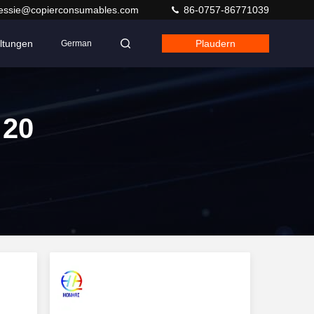
jessie@copierconsumables.com
86-0757-86771039
ltungen
Plaudern
German
 20