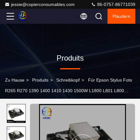
jessie@copierconsumables.com
86-0757-86771039
Plaudern
Produits
Zu Hause
>
Produits
>
Schreibkopf
>
Für Epson Stylus Foto
R265 R270 1390 1400 1410 1430 1500W L1800 L801 L800
L805 L850 F173090 Druckerteile