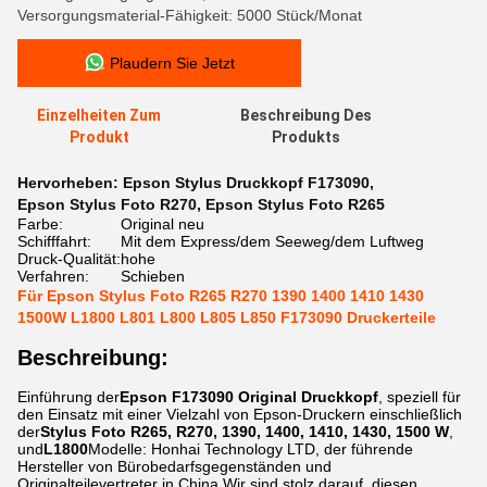
Versorgungsmaterial-Fähigkeit: 5000 Stück/Monat
Plaudern Sie Jetzt
Einzelheiten Zum
Beschreibung Des
Produkt
Produkts
Hervorheben:
Epson Stylus Druckkopf F173090
,
Epson Stylus Foto R270
,
Epson Stylus Foto R265
Farbe:
Original neu
Schifffahrt:
Mit dem Express/dem Seeweg/dem Luftweg
Druck-Qualität:
hohe
Verfahren:
Schieben
Für Epson Stylus Foto R265 R270 1390 1400 1410 1430
1500W L1800 L801 L800 L805 L850 F173090 Druckerteile
Beschreibung:
Einführung der
Epson F173090 Original Druckkopf
, speziell für
den Einsatz mit einer Vielzahl von Epson-Druckern einschließlich
der
Stylus Foto R265, R270, 1390, 1400, 1410, 1430, 1500 W
,
und
L1800
Modelle: Honhai Technology LTD, der führende
Hersteller von Bürobedarfsgegenständen und
Originalteilevertreter in China,Wir sind stolz darauf, diesen